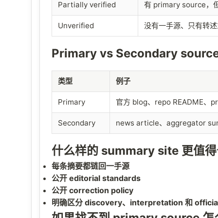
Partially verified
有 primary source
Unverified
没有一手源、只有转述或 bro
Primary vs Secondary sourc
类型
例子
Primary
官方 blog、repo README、pro
Secondary
news article、aggregator s
什么样的 summary site 更
每条摘要都链回一手源
公开 editorial standards
公开 correction policy
明确区分 discovery、interpretation 和 official
如果找不到 primary source 