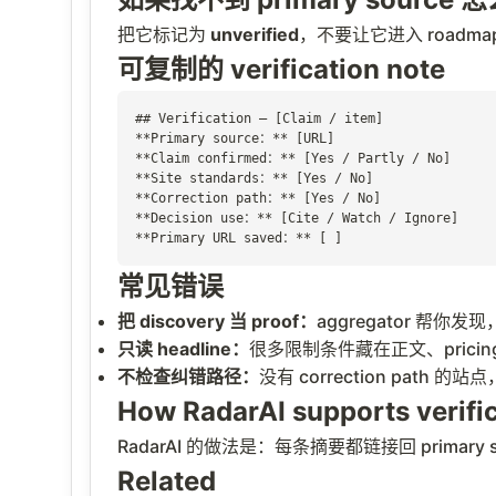
把它标记为
unverified
，不要让它进入 roadmap 
可复制的 verification note
## Verification — [Claim / item]

**Primary source：** [URL]

**Claim confirmed：** [Yes / Partly / No]

**Site standards：** [Yes / No]

**Correction path：** [Yes / No]

**Decision use：** [Cite / Watch / Ignore]

**Primary URL saved：** [ ]
常见错误
把 discovery 当 proof：
aggregator 帮
只读 headline：
很多限制条件藏在正文、pricing ta
不检查纠错路径：
没有 correction path
How RadarAI supports verifi
RadarAI 的做法是：每条摘要都链接回 primar
Related