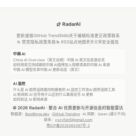
RadarAI
更新速报
GitHub Trend
Skills
关于
编辑标准
更正政策
联系
☕ 赞赏
隐私政策
条款
RSS
站点地图
安全报告
更多文章
中国 AI
China AI Overview（英文总纲）
中国 AI 英文信息源总览
如何用英文持续跟踪中国 AI
值得加入观察清单的中国 AI 来源
中国 AI 模型名单
中国 AI 更新动态（英文）
AI 监控
什么是 AI 趋势追踪
面向构建者的 AI 监控工作流
AI 趋势追踪工具
AI 新闻和 AI 信号有什么区别
什么算高信号 AI 更新
如何验证 AI 新闻来源
© 2026 RadarAI · 聚合 AI 优质更新与开源信息的智能雷达
数据源：
BestBlogs.dev
·
GitHub Trending
· AI 洞察：Qwen (通义千问)
联系：
yyzyfish5@gmail.com
粤ICP备2025363367号-2