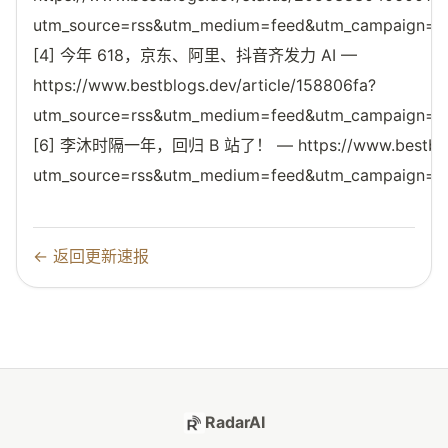
utm_source=rss&utm_medium=feed&utm_campaign=reso
[4] 今年 618，京东、阿里、抖音齐发力 AI —
https://www.bestblogs.dev/article/158806fa?
utm_source=rss&utm_medium=feed&utm_campaign=reso
[6] 李沐时隔一年，回归 B 站了！ — https://www.bestblogs.
utm_source=rss&utm_medium=feed&utm_campaign=reso
← 返回更新速报
RadarAI