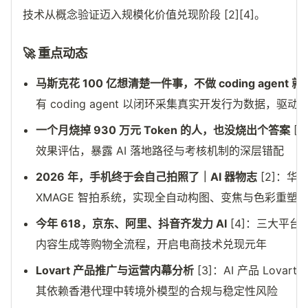
技术从概念验证迈入规模化价值兑现阶段 [2][4]。
🚀 重点动态
马斯克花 100 亿想清楚一件事，不做 coding agent 
有 coding agent 以闭环采集真实开发行为数据，驱动
一个月烧掉 930 万元 Token 的人，也没烧出个答案
[1
效果评估，暴露 AI 落地路径与考核机制的深层错配
2026 年，手机终于会自己拍照了｜AI 器物志
[2]：华为 
XMAGE 智拍系统，实现全自动构图、变焦与色彩重塑
今年 618，京东、阿里、抖音齐发力 AI
[4]：三大平台
内容生成等购物全流程，开启电商技术兑现元年
Lovart 产品推广与运营内幕分析
[3]：AI 产品 Lov
其依赖香港代理中转境外模型的合规与稳定性风险