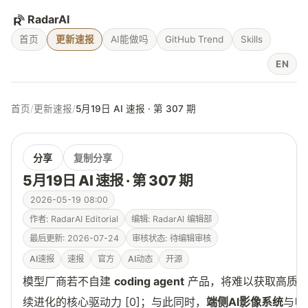
RadarAI
首页
更新速报
AI能做吗
GitHub Trend
Skills
EN
首页
/
更新速报
/
5月19日 AI 速报 · 第 307 期
分享
复制分享
5月19日 AI 速报 · 第 307 期
2026-05-19 08:00
作者: RadarAI Editorial
编辑: RadarAI 编辑部
最后更新: 2026-07-24
审核状态: 待编辑审核
AI速报
速报
官方
AI动态
开源
模型厂商若不自建
coding agent
产品，将难以获取高质
续进化的核心驱动力 [0]；与此同时，
端侧AI影像系统
与
电