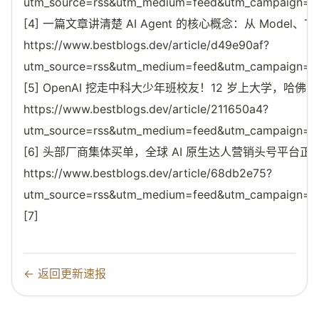
utm_source=rss&utm_medium=feed&utm_campaign=reso
[4] 一篇文章讲清楚 AI Agent 的核心概念：从 Model、Tool、
https://www.bestblogs.dev/article/d49e90af?
utm_source=rss&utm_medium=feed&utm_campaign=reso
[5] OpenAI 挖走中科大少年班校友！12 岁上大学，哈
https://www.bestblogs.dev/article/211650a4?
utm_source=rss&utm_medium=feed&utm_campaign=reso
[6] 头部厂商集体买单，全球 AI 原生达人营销头号平台正
https://www.bestblogs.dev/article/68db2e75?
utm_source=rss&utm_medium=feed&utm_campaign=reso
[7]
← 返回更新速报