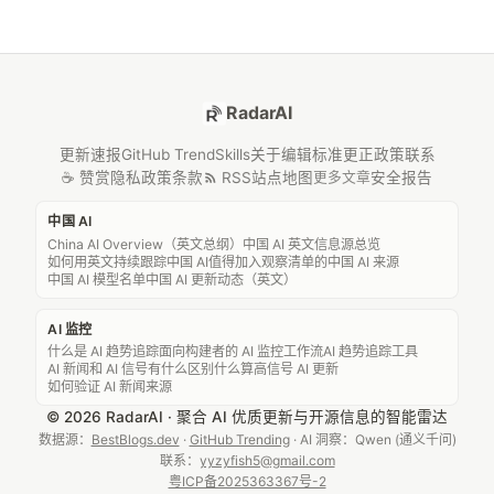
RadarAI
更新速报
GitHub Trend
Skills
关于
编辑标准
更正政策
联系
☕ 赞赏
隐私政策
条款
RSS
站点地图
安全报告
更多文章
中国 AI
China AI Overview（英文总纲）
中国 AI 英文信息源总览
如何用英文持续跟踪中国 AI
值得加入观察清单的中国 AI 来源
中国 AI 模型名单
中国 AI 更新动态（英文）
AI 监控
什么是 AI 趋势追踪
面向构建者的 AI 监控工作流
AI 趋势追踪工具
AI 新闻和 AI 信号有什么区别
什么算高信号 AI 更新
如何验证 AI 新闻来源
© 2026 RadarAI · 聚合 AI 优质更新与开源信息的智能雷达
数据源：
BestBlogs.dev
·
GitHub Trending
· AI 洞察：Qwen (通义千问)
联系：
yyzyfish5@gmail.com
粤ICP备2025363367号-2