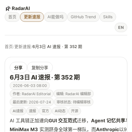
RadarAI
首页
更新速报
AI能做吗
GitHub Trend
Skills
EN
首页
/
更新速报
/
6月3日 AI 速报 · 第 352 期
分享
复制分享
6月3日 AI 速报 · 第 352 期
2026-06-03 08:00
作者: RadarAI Editorial
编辑: RadarAI 编辑部
最后更新: 2026-07-24
审核状态: 待编辑审核
AI速报
速报
官方
AI动态
开源
AI 工具链正加速向
GUI 交互范式
迁移，
Agent 记忆共享
与
MiniMax M3
实测跻身全球第一梯队，而
Anthropic
以96