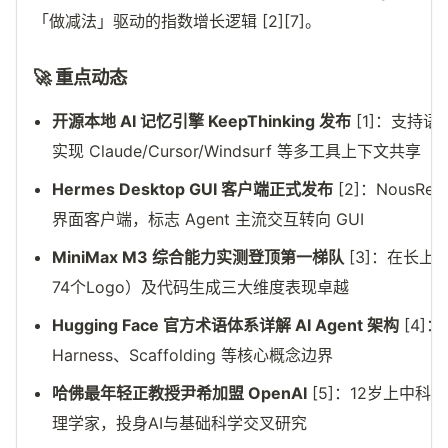
「做减法」驱动的指数增长逻辑 [2][7]。
🚀 重点动态
开源本地 AI 记忆引擎 KeepThinking 发布
[1]：支持语
实现 Claude/Cursor/Windsurf 等多工具上下文共享
Hermes Desktop GUI 客户端正式发布
[2]：NousRes
界面客户端，标志 Agent 主流交互转向 GUI
MiniMax M3 综合能力实测登顶第一梯队
[3]：在长上
74个Logo）及代码生成三大维度表现卓越
Hugging Face 官方术语体系详解 AI Agent 架构
[4]：
Harness、Scaffolding 等核心概念边界
哈佛最年轻正教授尹希加盟 OpenAI
[5]：12岁上中
理学家，投身AI与基础科学交叉研究